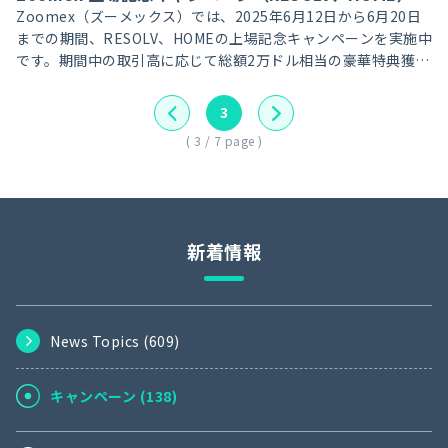
Zoomex（ズーメックス）では、2025年6月12日から6月20日
までの期間、RESOLV、HOMEの上場記念キャンペーンを実施中
です。期間中の取引高に応じて総額2万ドル相当の豪華特典獲
得、新規ユーザーには、取引高達成で総額1万ドル相当のポジシ
ョンエアドロクーポンをプレゼントいたします。
3
( 3 / 7 page )
新着情報
News Topics (
609
)
キャンペーン (
138
)