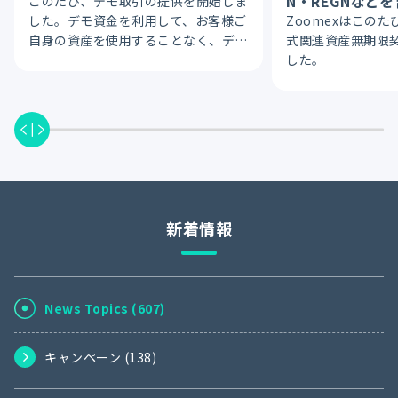
N・REGNなど
このたび、デモ取引の提供を開始しま
関連資産無期限契
した。デモ資金を利用して、お客様ご
Zoomexはこの
6
自身の資産を使用することなく、デリ
式関連資産無期限
バティブ取引の流れをご体験いただけ
した。
ます。注文、ポジション管理、決済な
ど、デリバティブ取引に必要な基本操
作をリスクなく練習できます。
新着情報
News Topics (
607
)
キャンペーン (
138
)