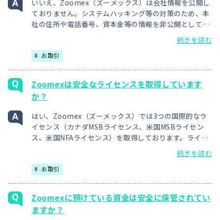
いいえ、Zoomex（ズーメックス）は会社情報を公開し
ておりません。システムハッキング等の対策のため、本
社の住所や電話番号、資本金等の情報を非公開としてお
ります。但し、サービス内容等を記載した「利用規約」
続きを読む
や「プライバシーポリシー」「リスク開示所」等は公開
お取引
しておりますのでご安心ください。
Zoomexは安全なライセンスを取得しています
か？
はい、Zoomex（ズーメックス）では3つの国際的なラ
イセンス（カナダMSBライセンス、米国MSBライセン
ス、米国NFAライセンス）を取得しております。ライセ
ンス取得には厳格な審査をクリアする必要がございま
続きを読む
す。Zoomexは厳しい規制に基づいて運営している為、
お取引
安心して各種サービスをご利用ください。
Zoomexに預けている資金は安全に保管されてい
ますか？