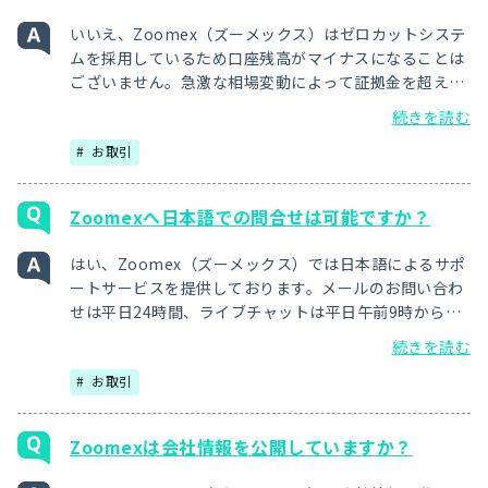
いいえ、Zoomex（ズーメックス）はゼロカットシステ
ムを採用しているため口座残高がマイナスになることは
ございません。急激な相場変動によって証拠金を超える
損失が発生した場合は、マイナス残高をZoomexが補填
続きを読む
します。ご入金額以上の損失を被ることはございません
お取引
ので安心してご利用ください。
Zoomexへ日本語での問合せは可能ですか？
はい、Zoomex（ズーメックス）では日本語によるサポ
ートサービスを提供しております。メールのお問い合わ
せは平日24時間、ライブチャットは平日午前9時から午
前2時（日本時間）まで日本語対応が可能です。口座開
続きを読む
設やお取引についてお困りのことがある場合は、お気軽
お取引
にお問い合わせください。
Zoomexは会社情報を公開していますか？