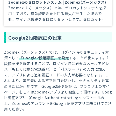
Zoomexのゼロカットシステム | Zoomex(ズーメックス)
Zoomex（ズーメックス）では、ゼロカットシステムを採
用しており、有効証拠金を上回る損失が発生した場合で
も、マイナス残高をゼロにリセットします。ゼロカットシ
ステムにより入金額以上の損失リスクを負うことはありま
せんので、安心して暗号資産（仮想通貨）のお取引をお楽
しみ下さい。
Google2段階認証の設定
Zoomex（ズーメックス）では、ログイン時のセキュリティ対
策として
「Google2段階認証」を設定
することが出来ます。2
段階認証を設定することで、ログイン時に必要なメールアドレ
ス（もしくは携帯電話番号）と「パスワード」の入力に加え
て、アプリによる追加認証コードの入力が必要となります。こ
れにより、第三者による不正利用を防止し、セキュリティを高
めることが可能です。Google2段階認証は、ブラウザ上のマイ
ページ、もしくはZoomexアプリより設定して頂けます。Goog
le認証アプリ（Google Authenticator）をインストールの
上、ZoomexのアカウントをGoogle認証アプリに紐づけてご利
用ください。