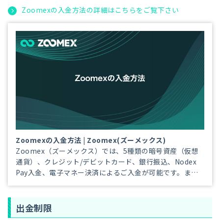
Zoomexの入金方法の詳細はこちらをご覧下さい
Zoomexの入金方法 | Zoomex(ズーメックス)
Zoomex（ズーメックス）では、5種類の暗号資産（仮想
通貨）、クレジット/デビットカード、銀行振込、Nodex
Pay入金、電子マネー決済によるご入金が可能です。ま
た、日本円（JPY）をご利用頂くことも可能なため、初め
て仮想通貨を購入される方でも、安心して取引資金をご用
意頂けます。
出金制限