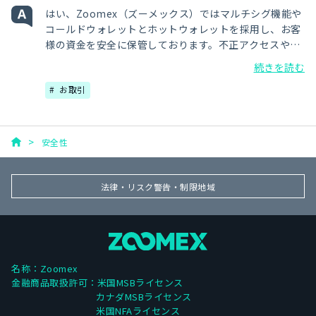
はい、Zoomex（ズーメックス）ではマルチシグ機能や
コールドウォレットとホットウォレットを採用し、お客
様の資金を安全に保管しております。不正アクセスやハ
ッキングによってお客様の大切な資金が外部に流出する
続きを読む
ことがないよう、厳格な資産保護機能を搭載しておりま
お取引
すので、安心してご利用ください。
安全性
法律・リスク警告・制限地域
名称：Zoomex
金融商品取扱許可：米国MSBライセンス
カナダMSBライセンス
米国NFAライセンス