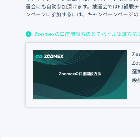
選会にも自動参加頂けます。抽選会ではF1観戦チ
ンペーンに参加するには、キャンペーンページの
Zoomexの口座開設方法とモバイル認証方
Zo
Z
選
設