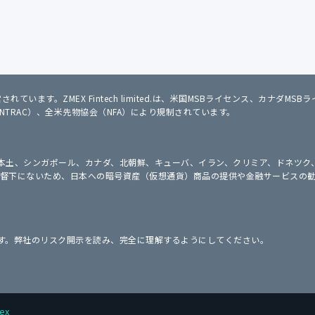
 により運営されています。ZMEX Fintech limited.は、米国MSBライセンス、
INTRAC）、全米先物協会（NFA）により規制されています。
国本土、シンガポール、カナダ、北朝鮮、キューバ、イラン、クリミア、ドネツ
）の監督下にないため、日本への暗号資産（仮想通貨）商品の提供や金融サービス
す。弊社のリスク開示を読み、完全に理解するようにしてください。
ex