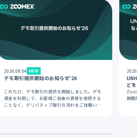
NEW
2026.08.04
2026
デモ取引提供開始のお知らせ'26
UN
どを
新規
このたび、デモ取引の提供を開始しました。デモ
Zo
資金を利用して、お客様ご自身の資産を使用する
無期
ことなく、デリバティブ取引の流れをご体験いた
だけます。注文、ポジション管理、決済など、デ
リバティブ取引に必要な基本操作をリスクなく練
習できます。