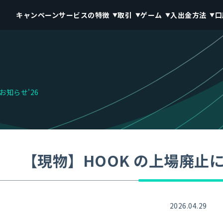
キャンペーン
サービスの特徴
取引
ゲーム
入出金方法
口
お知らせ'26
【現物】HOOK の上場廃止に
2026.04.29