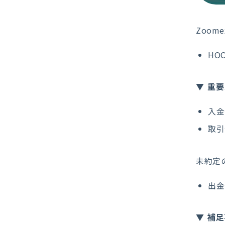
Zoo
HO
重要
入金停
取引停
未約定
出金停
補足