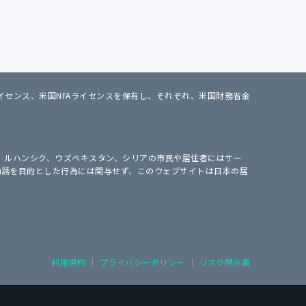
カナダMSBライセンス、米国NFAライセンスを保有し、それぞれ、米国財務省金
ク、ルハンシク、ウズベキスタン、シリアの市民や居住者にはサー
の勧誘を目的とした行為には関与せず、このウェブサイトは日本の居
利用規約
プライバシーポリシー
リスク開示書