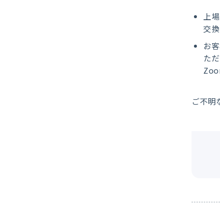
上場
交換
お客
ただ
Zo
ご不明