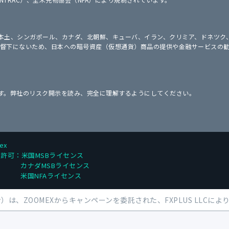
国本土、シンガポール、カナダ、北朝鮮、キューバ、イラン、クリミア、ドネツ
）の監督下にないため、日本への暗号資産（仮想通貨）商品の提供や金融サービス
す。弊社のリスク開示を読み、完全に理解するようにしてください。
ex
許可：米国MSBライセンス
カナダMSBライセンス
米国NFAライセンス
）は、ZOOMEXからキャンペーンを委託された、FXPLUS LLCに