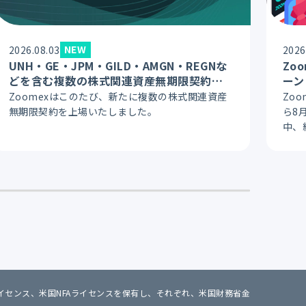
NEW
2026.08.03
2026
UNH・GE・JPM・GILD・AMGN・REGNな
Zo
どを含む複数の株式関連資産無期限契約が
ーン
新規上場'26
Zoomexはこのたび、新たに複数の株式関連資産
Zo
無期限契約を上場いたしました。
ら8
中、
ex
しま
参加
取り
カナダMSBライセンス、米国NFAライセンスを保有し、それぞれ、米国財務省金