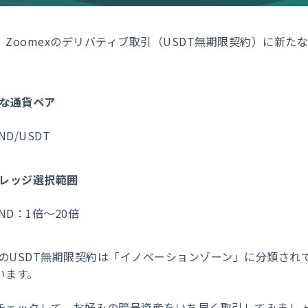
、Zoomexのデリバティブ取引（USDT無期限契約）に新
な通貨ペア
ND/USDT
レッジ選択範囲
END：1倍～20倍
NDのUSDT無期限契約は「イノベーションゾーン」に分類さ
います。
チェックして、お好みの暗号資産をいち早く取引してみまし