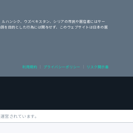
ク、ルハンシク、ウズベキスタン、シリアの市民や居住者にはサー
の勧誘を目的とした行為には関与せず、このウェブサイトは日本の居
利用規約
プライバシーポリシー
リスク開示書
より運営されています。