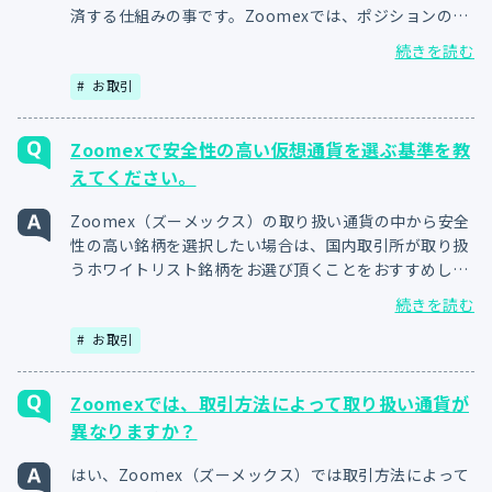
済する仕組みの事です。Zoomexでは、ポジションの証
拠金が証拠金維持率と等しくなった時点で執行されま
続きを読む
す。ロスカットによって、急な相場変動が起きても入金
お取引
額を超える損失を防ぐことが可能です。
Zoomexで安全性の高い仮想通貨を選ぶ基準を教
えてください。
Zoomex（ズーメックス）の取り扱い通貨の中から安全
性の高い銘柄を選択したい場合は、国内取引所が取り扱
うホワイトリスト銘柄をお選び頂くことをおすすめしま
す。ホワイトリスト銘柄は金融庁による一定の審査を通
続きを読む
過しているため、他の暗号資産（仮想通貨）よりも安全
お取引
性が高いと考えられます。
Zoomexでは、取引方法によって取り扱い通貨が
異なりますか？
はい、Zoomex（ズーメックス）では取引方法によって