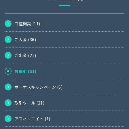
口座開設 (
11
)
ご入金 (
36
)
ご出金 (
21
)
お取引 (
51
)
ボーナスキャンペーン (
6
)
取引ツール (
21
)
アフィリエイト (
1
)