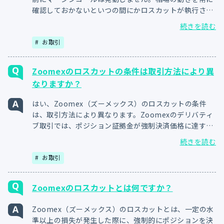
確認しておかないといつの間にかロスカットが執行され
る可能性がございます。Zoomexでは公式アプリを活用
続きを読む
して頂くと、外出先でも常にチャートを見張りながら相
お取引
場変動に対処することが可能です。
Zoomexのロスカットの条件は取引方法により異
なりますか？
はい、Zoomex（ズーメックス）のロスカットの条件
は、取引方法により異なります。Zoomexのデリバティ
ブ取引では、ポジション証拠金が強制決済価格に達する
とロスカットが執行されます。現物取引では仮想通貨を
続きを読む
直接売買するため、証拠金を超える損失がなくロスカッ
お取引
トが執行されることはございません。
Zoomexのロスカットとは何ですか？
Zoomex（ズーメックス）のロスカットとは、一定の水
準以上の損失が発生した際に、強制的にポジションを決