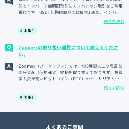
引とインバース無期限取引にてレバレッジ取引をご利用
頂けます。USDT無期限取引では最大150倍、インバー
ス無期限取引では最大100倍のレバレッジをご利用頂け
続きを読む
るため、少額の資金でダイナミックなトレードをご体感
お取引
頂けます。
Zoomexの取り扱い通貨について教えてくださ
い。
Zoomex（ズーメックス）では、400種類以上の豊富な
暗号資産（仮想通貨）銘柄を取り揃えております。投資
家人気が高いビットコイン（BTC）やイーサリアム
（ETH）などのメジャー通貨を含む豊富な種類の仮想通
続きを読む
貨をご用意しておりますので、ご自身の投資経験やトレ
お取引
ード戦略に合った銘柄をご選択ください。
よくあるご質問