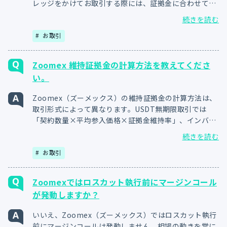
レッジをかけてお取引する際には、証拠金に合わせて取
引量を調整したり、証拠金維持率が低下した際には、追
続きを読む
加入金で証拠金を増やす等、証拠金維持率を高く保ち続
お取引
ける対策を行ってください。
Zoomex 維持証拠金の計算方法を教えてくださ
い。
Zoomex（ズーメックス）の維持証拠金の計算方法は、
取引形式によって異なります。USDT無期限取引では
「契約数量×平均参入価格×証拠金維持率」、インバー
ス無期限取引では「（契約数量÷注文価格）×証拠金維
続きを読む
持率」の計算式にて算出可能です。証拠金維持率はBTC
お取引
とETHで0.5％、EOSとXRPで1％となります。
Zoomexではロスカット執行前にマージンコール
が発動しますか？
いいえ、Zoomex（ズーメックス）ではロスカット執行
前にマージンコールは発動しません。相場の動きを常に