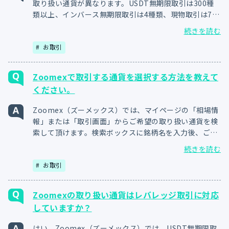
取り扱い通貨が異なります。USDT無期限取引は300種
類以上、インバース無期限取引は4種類、現物取引は70
種類以上の銘柄で取引可能です。同じ暗号資産（仮想通
続きを読む
貨）でも取引方法により条件が異なります。ご自身に合
お取引
った銘柄と取引方法をご選択ください。
Zoomexで取引する通貨を選択する方法を教えて
ください。
Zoomex（ズーメックス）では、マイページの「相場情
報」または「取引画面」からご希望の取り扱い通貨を検
索して頂けます。検索ボックスに銘柄名を入力後、ご希
望の銘柄を選択すると取引画面が表示されます。
続きを読む
Zoomexアプリをご利用の場合も、トップ画面上部から
お取引
ご希望の銘柄を検索することが可能です。
Zoomexの取り扱い通貨はレバレッジ取引に対応
していますか？
はい、Zoomex（ズーメックス）では、USDT無期限取