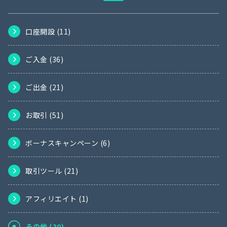
口座開設 (
11
)
ご入金 (
36
)
ご出金 (
21
)
お取引 (
51
)
ボーナスキャンペーン (
6
)
取引ツール (
21
)
アフィリエイト (
1
)
その他 (
30
)