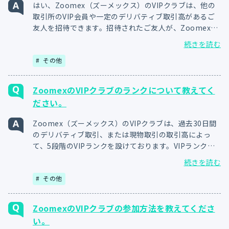
はい、Zoomex（ズーメックス）のVIPクラブは、他の
取引所のVIP会員や一定のデリバティブ取引高があるご
友人を招待できます。招待されたご友人が、Zoomexの
VIPクラブ承認後、30日間で1000万USD以上のデリバテ
続きを読む
ィブ取引高を達成すると、お客様とご友人の双方に
その他
1000USD相当のUSDTボーナスが付与されます。
ZoomexのVIPクラブのランクについて教えてく
ださい。
Zoomex（ズーメックス）のVIPクラブは、過去30日間
のデリバティブ取引、または現物取引の取引高によっ
て、5段階のVIPランクを設けております。VIPランクは
VIP1からVIP5まであり、ランクが上がるにつれて取引手
続きを読む
数料の割引率やVIP限定ボーナスの報酬額が段階的に増
その他
えていきます。
ZoomexのVIPクラブの参加方法を教えてくださ
い。