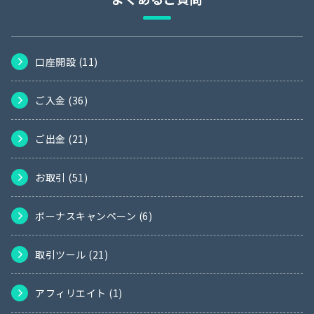
口座開設 (
11
)
ご入金 (
36
)
ご出金 (
21
)
お取引 (
51
)
ボーナスキャンペーン (
6
)
取引ツール (
21
)
アフィリエイト (
1
)