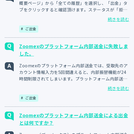
概要ページ」から「全ての履歴」を選択し、「出金」タ
ブをクリックすると確認頂けます。ステータスが「拒否
済み」になっている場合、何らかの理由で出金できない
続きを読む
状態となります。出金できない理由の詳細は、サポート
ご出金
デスクにお問い合わせください。
Zoomexのプラットフォーム内部送金に失敗しま
した。
Zoomexのプラットフォーム内部送金では、受取先のア
カウント情報入力を5回間違えると、内部振替機能が24
時間制限されてしまいます。プラットフォーム内部送金
を行う際は、受取先のご登録メールアドレス、携帯電話
続きを読む
番号、ユーザーID（UID）のいずれかを正確にご入力頂
ご出金
くよう、十分にご注意ください。
Zoomexのプラットフォーム内部送金による出金
とは何ですか？