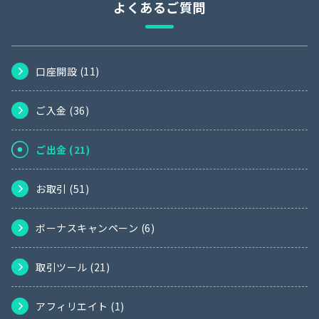
よくあるご質問
口座開設 (
11
)
ご入金 (
36
)
ご出金 (
21
)
お取引 (
51
)
ボーナスキャンペーン (
6
)
取引ツール (
21
)
アフィリエイト (
1
)