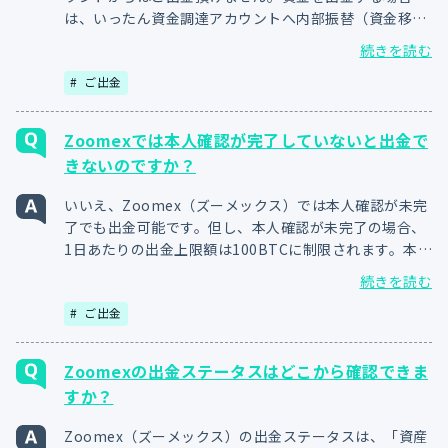
は、いったん資金調達アカウントへ内部振替（資金移
動）を行った上で、ご出金頂く必要がございます。尚、
続きを読む
Zoomex内のアカウント間の内部振替は手数料無料でご
ご出金
利用頂けます。
Zoomexでは本人確認が完了していないと出金で
きないのですか？
いいえ、Zoomex（ズーメックス）では本人確認が未完
了でも出金可能です。但し、本人確認が未完了の場合、
1日あたりの出金上限額は100BTCに制限されます。本人
確認を完了頂くと、出金上限額は200BTCまで引き上げ
続きを読む
られます。口座開設後は速やかに本人確認書類をご提出
ご出金
頂くことをおすすめします。
Zoomexの出金ステータスはどこから確認できま
すか？
Zoomex（ズーメックス）の出金ステータスは、「資産