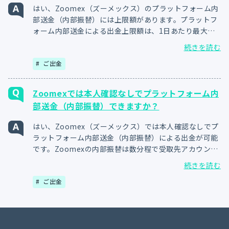
はい、Zoomex（ズーメックス）のプラットフォーム内
部送金（内部振替）には上限額があります。プラットフ
ォーム内部送金による出金上限額は、1日あたり最大
10,000USDTです。出金上限額は、全ての通貨の合計額
続きを読む
となります。尚、1日あたりの出金上限額は、毎日午前9
ご出金
時（日本時間）にリセットされます。
Zoomexでは本人確認なしでプラットフォーム内
部送金（内部振替）できますか？
はい、Zoomex（ズーメックス）では本人確認なしでプ
ラットフォーム内部送金（内部振替）による出金が可能
です。Zoomexの内部振替は数分程で受取先アカウント
に反映され、24時間365日、振替手数料無料でご利用頂
続きを読む
けます。尚、内部振替のご利用にはEメール認証と
ご出金
Google2段階認証の設定完了が必要です。