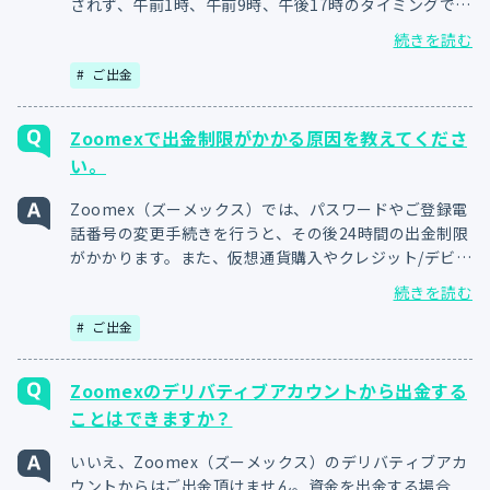
されず、午前1時、午前9時、午後17時のタイミングで手
動で出金処理が行われます。尚、1日あたりの出金上限
続きを読む
額を超える出金はできませんので予めご了承ください。
ご出金
Zoomexで出金制限がかかる原因を教えてくださ
い。
Zoomex（ズーメックス）では、パスワードやご登録電
話番号の変更手続きを行うと、その後24時間の出金制限
がかかります。また、仮想通貨購入やクレジット/デビッ
トカードによる入金をされた場合も、同様の出金制限が
続きを読む
かかります。ご出金の際には、変更手続きや入金手続き
ご出金
のタイミングにご注意ください。
Zoomexのデリバティブアカウントから出金する
ことはできますか？
いいえ、Zoomex（ズーメックス）のデリバティブアカ
ウントからはご出金頂けません。資金を出金する場合